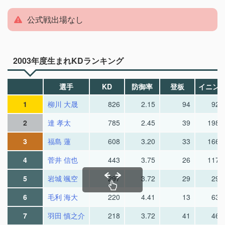
公式戦出場なし
2003年度生まれKDランキング
選手
KD
防御率
登板
イニン
1
柳川 大晟
826
2.15
94
92.
2
達 孝太
785
2.45
39
198.
3
福島 蓮
608
3.20
33
166.
4
菅井 信也
443
3.75
26
117.
5
岩城 颯空
297
3.72
29
29.
6
毛利 海大
220
4.41
13
63.
7
羽田 慎之介
218
3.72
41
46.