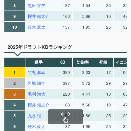
8
黒田 将矢
187
4.54
35
35.
9
櫻井 頼之介
163
5.66
10
47.
10
鈴木 豪太
137
1.95
25
32.
2025年ドラフトKDランキング
選手
KD
防御率
登板
イニン
1
竹丸 和幸
380
3.33
17
100.
2
岩城 颯空
297
3.72
29
29.
3
毛利 海大
220
4.41
13
63.
4
櫻井 頼之介
163
5.66
10
47.
5
九谷 瑠
157
1.86
25
29.
6
鈴木 豪太
137
1.95
25
32.