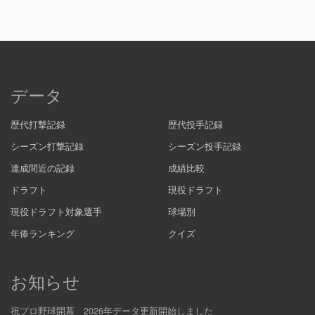
データ
歴代打撃記録
歴代投手記録
シーズン打撃記録
シーズン投手記録
達成間近の記録
成績比較
ドラフト
現役ドラフト
現役ドラフト対象選手
球場別
年俸ランキング
クイズ
お知らせ
祝プロ野球開幕 2026年データ更新開始しました