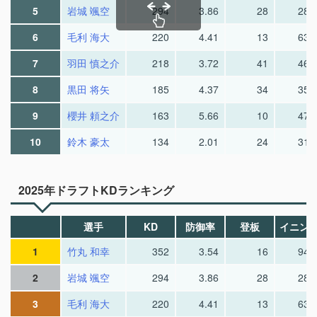
5
岩城 颯空
294
3.86
28
28.
6
毛利 海大
220
4.41
13
63.
7
羽田 慎之介
218
3.72
41
46.
8
黒田 将矢
185
4.37
34
35.
9
櫻井 頼之介
163
5.66
10
47.
10
鈴木 豪太
134
2.01
24
31.
2025年ドラフトKDランキング
選手
KD
防御率
登板
イニン
1
竹丸 和幸
352
3.54
16
94.
2
岩城 颯空
294
3.86
28
28.
3
毛利 海大
220
4.41
13
63.