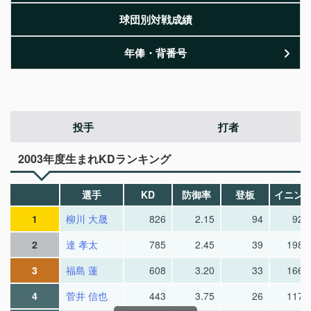
球団別対戦成績
年俸・背番号
投手
打者
2003年度生まれKDランキング
選手
KD
防御率
登板
イニン
1
柳川 大晟
826
2.15
94
92.
2
達 孝太
785
2.45
39
198.
3
福島 蓮
608
3.20
33
166.
4
菅井 信也
443
3.75
26
117.