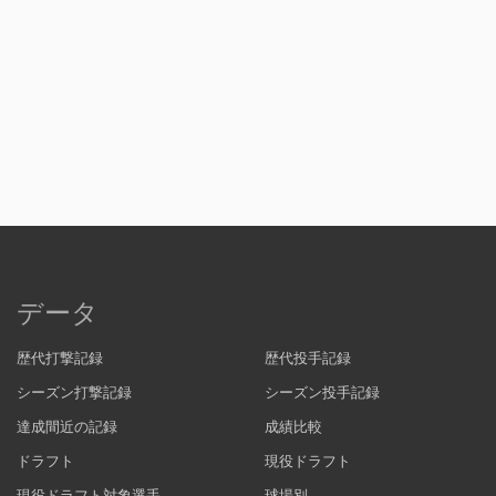
データ
歴代打撃記録
歴代投手記録
シーズン打撃記録
シーズン投手記録
達成間近の記録
成績比較
ドラフト
現役ドラフト
現役ドラフト対象選手
球場別