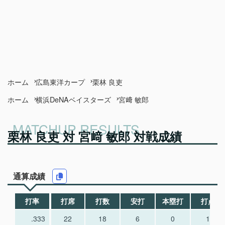
ホーム
広島東洋カープ
栗林 良吏
ホーム
横浜DeNAベイスターズ
宮﨑 敏郎
栗林 良吏 対 宮﨑 敏郎 対戦成績
通算成績
打率
打席
打数
安打
本塁打
打点
.333
22
18
6
0
1