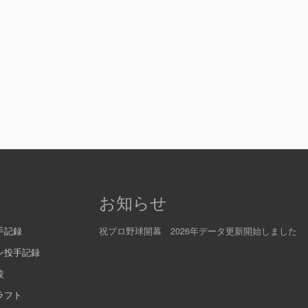
お知らせ
手記録
祝プロ野球開幕 2026年データ更新開始しました
ン投手記録
較
ラフト