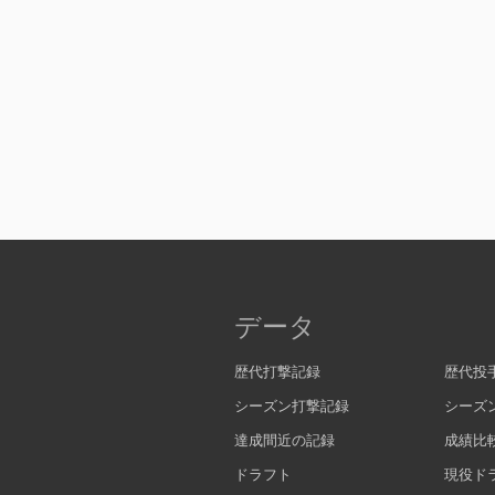
データ
歴代打撃記録
歴代投
シーズン打撃記録
シーズ
達成間近の記録
成績比
ドラフト
現役ド