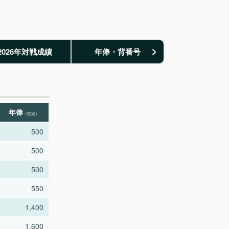
2026年対戦成績
年俸・背番号
年俸
（推定）
500
500
500
550
1,400
1,600