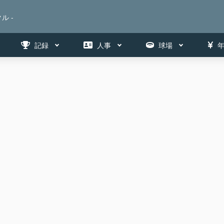
ル -
記録
人事
球場