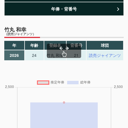
年俸・背番号
竹丸 和幸
（読売ジャイアンツ）
年
年齢
登録名
背番号
球団
2026
24
竹丸 和幸
21
読売ジャイアンツ