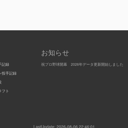
お知らせ
手記録
祝プロ野球開幕 2026年データ更新開始しました
ン投手記録
較
ラフト
LastUpdate: 2026-08-06 22:46:01