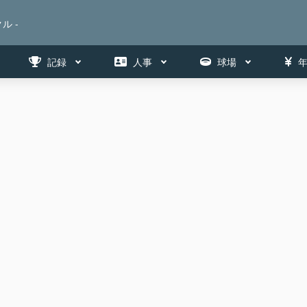
ル -
記録
人事
球場