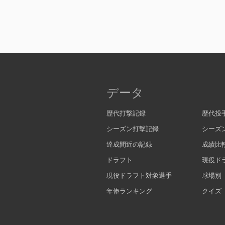
データ
歴代打撃記録
歴代投
シーズン打撃記録
シーズ
達成間近の記録
成績比
ドラフト
現役ド
現役ドラフト対象選手
球場別
年俸ランキング
クイズ