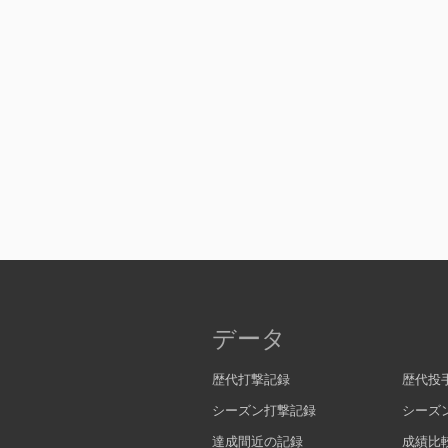
データ
歴代打撃記録
歴代投
シーズン打撃記録
シーズ
達成間近の記録
成績比