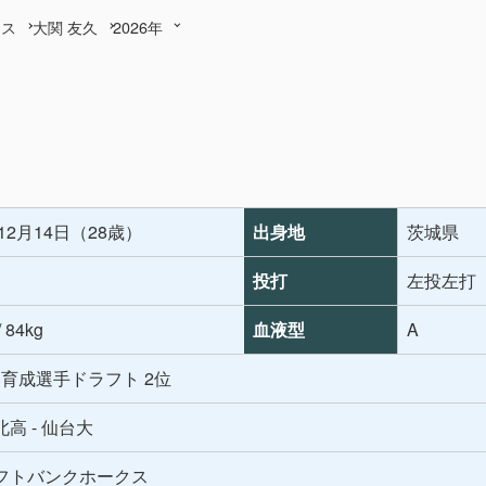
クス
大関 友久
2026年
年12月14日（28歳）
出身地
茨城県
投打
左投左打
/ 84kg
血液型
A
年 育成選手ドラフト 2位
高 - 仙台大
フトバンクホークス