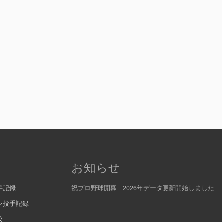
お知らせ
手記録
祝プロ野球開幕 2026年データ更新開始しました
ン投手記録
較