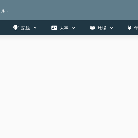
ル -
記録
人事
球場