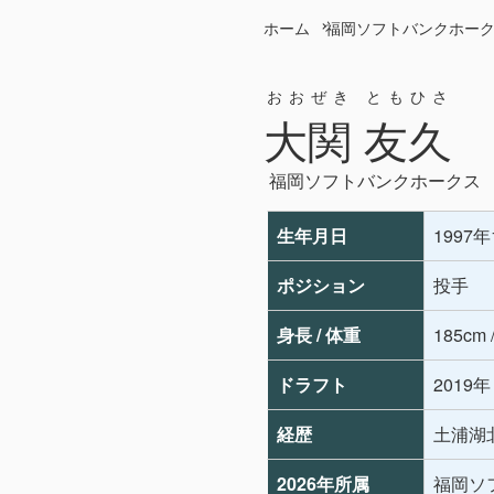
ホーム
福岡ソフトバンクホー
おおぜき ともひさ
大関 友久
福岡ソフトバンクホークス
生年月日
1997
ポジション
投手
身長 / 体重
185cm 
ドラフト
2019
経歴
土浦湖北
2026年所属
福岡ソ