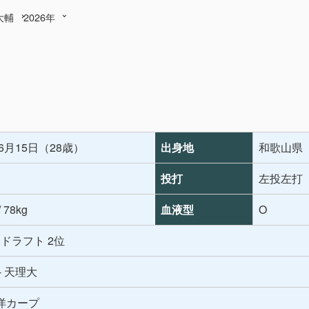
大輔
2026年
年6月15日（28歳）
出身地
和歌山県
投打
左投左打
/ 78kg
血液型
O
年 ドラフト 2位
- 天理大
洋カープ