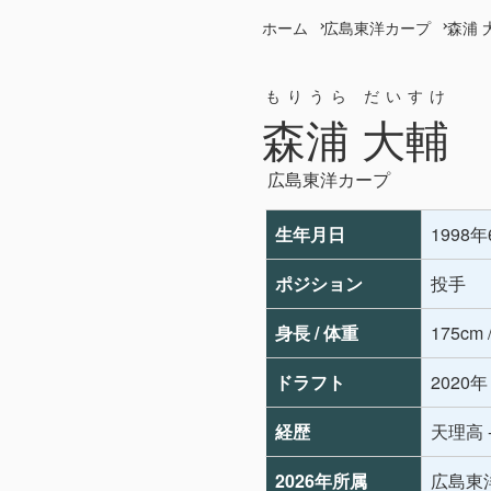
ホーム
広島東洋カープ
森浦 
もりうら だいすけ
森浦 大輔
広島東洋カープ
生年月日
1998
ポジション
投手
身長 / 体重
175cm 
ドラフト
2020
経歴
天理高 
2026年所属
広島東