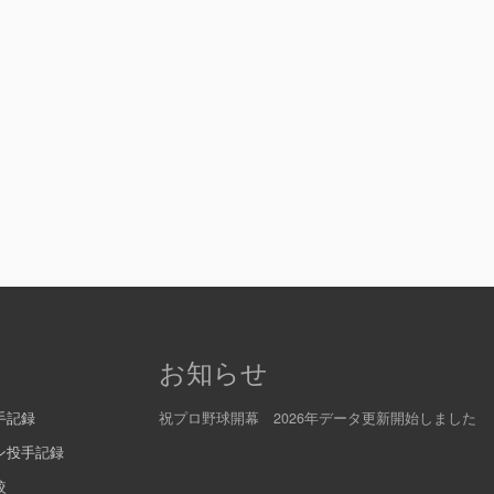
お知らせ
手記録
祝プロ野球開幕 2026年データ更新開始しました
ン投手記録
較