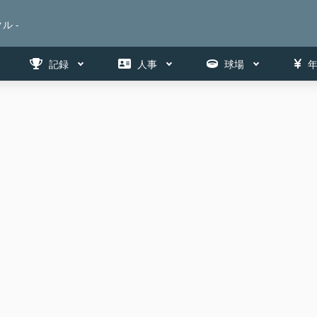
ル -
記録
人事
球場