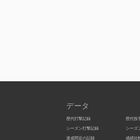
データ
歴代打撃記録
歴代投
シーズン打撃記録
シーズ
達成間近の記録
成績比