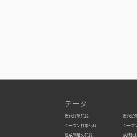
データ
歴代打撃記録
歴代投
シーズン打撃記録
シーズ
達成間近の記録
成績比