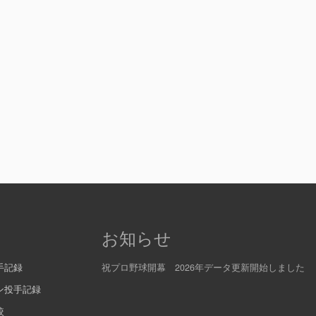
お知らせ
手記録
祝プロ野球開幕 2026年データ更新開始しました
ン投手記録
較