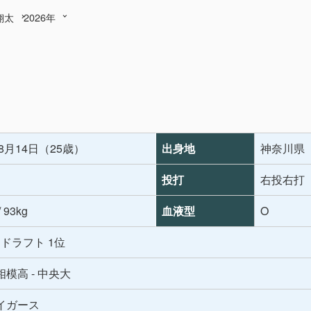
翔太
2026年
年8月14日（25歳）
出身地
神奈川県
投打
右投右打
/ 93kg
血液型
O
年 ドラフト 1位
模高 - 中央大
イガース