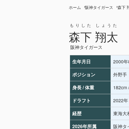
ホーム
阪神タイガース
森下 
もりした しょうた
森下 翔太
阪神タイガース
生年月日
2000
ポジション
外野手
身長 / 体重
182cm 
ドラフト
2022
経歴
東海大相
2026年所属
阪神タ