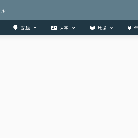
ル -
記録
人事
球場