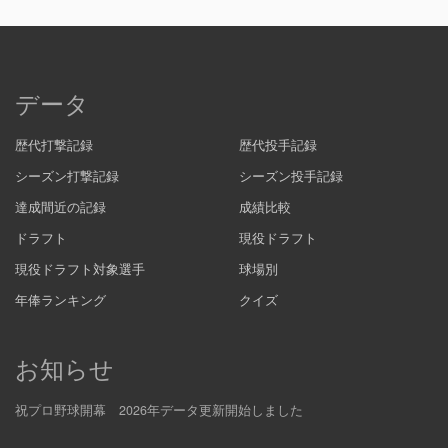
データ
歴代打撃記録
歴代投手記録
シーズン打撃記録
シーズン投手記録
達成間近の記録
成績比較
ドラフト
現役ドラフト
現役ドラフト対象選手
球場別
年俸ランキング
クイズ
お知らせ
祝プロ野球開幕 2026年データ更新開始しました