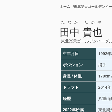
ホーム
東北楽天ゴールデンイ
たなか たかや
田中 貴也
東北楽天ゴールデンイーグ
生年月日
1992
ポジション
捕手
身長 / 体重
178cm 
ドラフト
2014
経歴
八重山商
2022年所属
東北楽