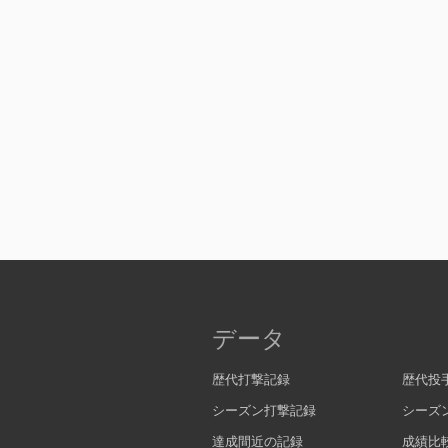
データ
歴代打撃記録
歴代投
シーズン打撃記録
シーズ
達成間近の記録
成績比