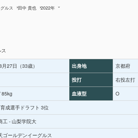
ーグルス
田中 貴也
2022年
ルス
年8月27日（33歳）
出身地
京都府
投打
右投左打
/ 85kg
血液型
O
年 育成選手ドラフト 3位
工 - 山梨学院大
天ゴールデンイーグルス