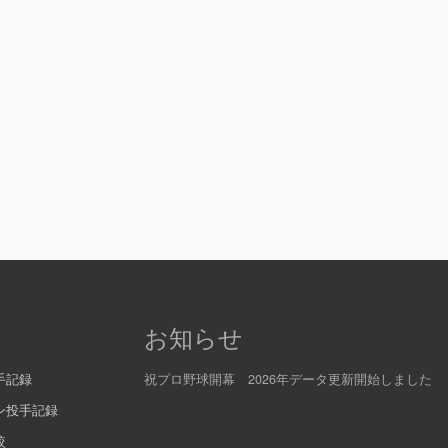
お知らせ
手記録
祝プロ野球開幕 2026年データ更新開始しました
ン投手記録
較