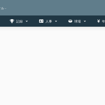
ル -
記録
人事
球場