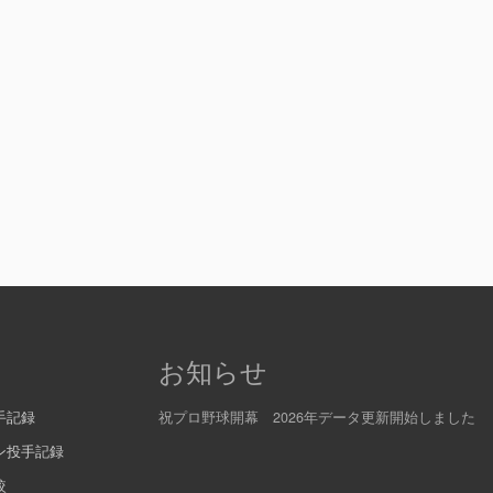
お知らせ
手記録
祝プロ野球開幕 2026年データ更新開始しました
ン投手記録
較