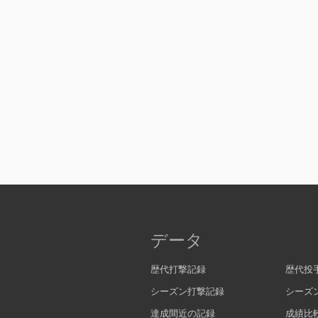
データ
歴代打撃記録
歴代投
シーズン打撃記録
シーズ
達成間近の記録
成績比