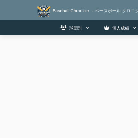
Baseball Chronicle
- ベースボール クロニク
球団別
個人成績