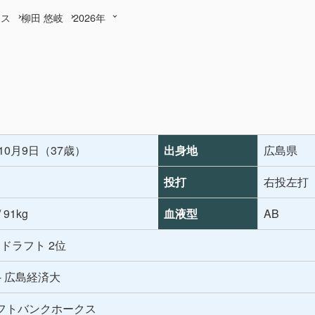
クス
柳田 悠岐
2026年
年10月9日（37歳）
出身地
広島県
投打
右投左打
/ 91kg
血液型
AB
年 ドラフト 2位
- 広島経済大
フトバンクホークス