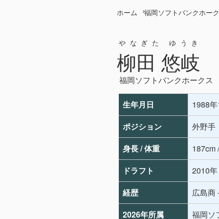
ホーム
福岡ソフトバンクホー
やなぎた ゆうき
柳田 悠岐
福岡ソフトバンクホークス
生年月日
1988
ポジション
外野手
身長 / 体重
187cm 
ドラフト
2010
経歴
広島商 
2026年所属
福岡ソ