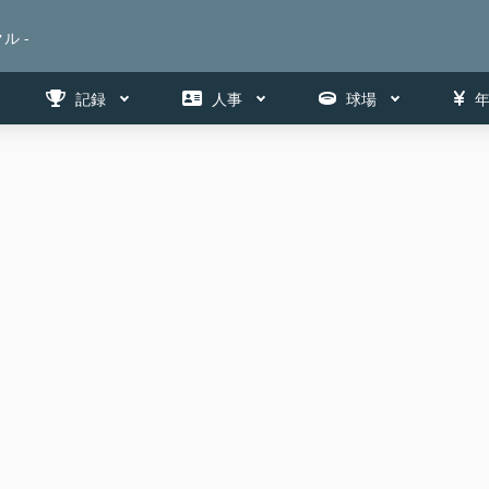
ル -
記録
人事
球場