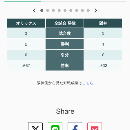
オリックス
全試合 勝敗
阪神
3
試合数
3
2
勝利
1
0
引分
0
.667
勝率
.333
阪神側から見た対戦成績は
こちら
Share