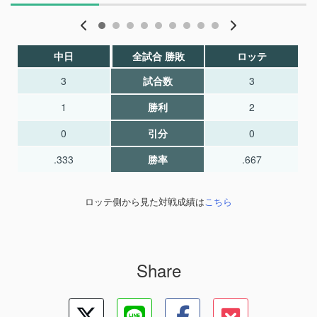
中日
全試合 勝敗
ロッテ
3
試合数
3
1
勝利
2
0
引分
0
.333
勝率
.667
ロッテ側から見た対戦成績は
こちら
Share