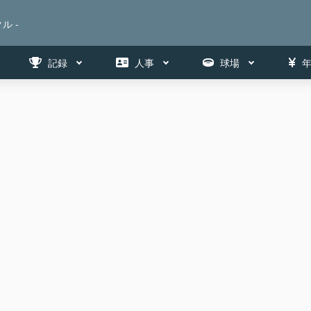
ル -
記録
人事
球場