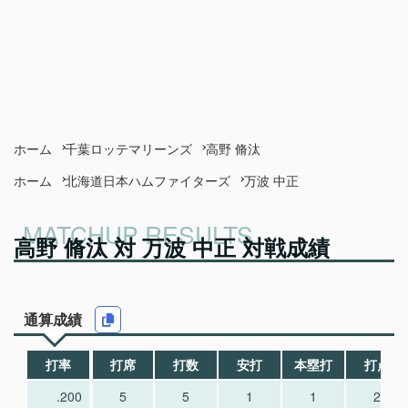
ホーム
千葉ロッテマリーンズ
高野 脩汰
ホーム
北海道日本ハムファイターズ
万波 中正
高野 脩汰 対 万波 中正 対戦成績
通算成績
打率
打席
打数
安打
本塁打
打点
.200
5
5
1
1
2