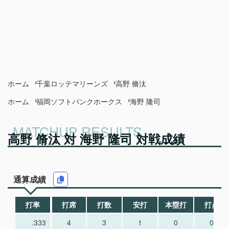
ホーム
千葉ロッテマリーンズ
高野 脩汰
ホーム
福岡ソフトバンクホークス
海野 隆司
高野 脩汰 対 海野 隆司 対戦成績
通算成績
打率
打席
打数
安打
本塁打
打点
.333
4
3
1
0
0