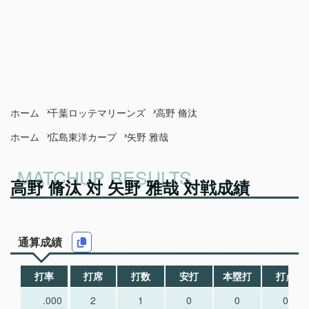
ホーム
千葉ロッテマリーンズ
高野 脩汰
ホーム
広島東洋カープ
矢野 雅哉
高野 脩汰 対 矢野 雅哉 対戦成績
通算成績
打率
打席
打数
安打
本塁打
打点
.000
2
1
0
0
0