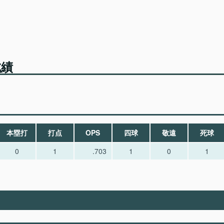
成績
本塁打
打点
OPS
四球
敬遠
死球
0
1
.703
1
0
1