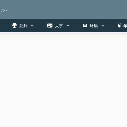
ル -
記録
人事
球場