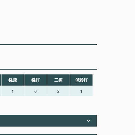
犠飛
犠打
三振
併殺打
1
0
2
1