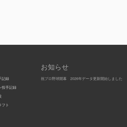
お知らせ
手記録
祝プロ野球開幕 2026年データ更新開始しました
ン投手記録
較
ラフト