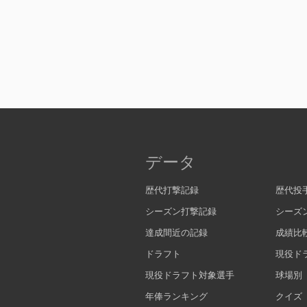
データ
歴代打撃記録
歴代投
シーズン打撃記録
シーズ
達成間近の記録
成績比
ドラフト
現役ド
現役ドラフト対象選手
球場別
年俸ランキング
クイズ