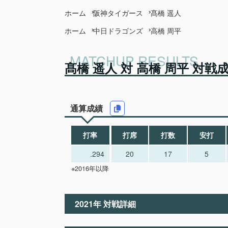
ホーム
阪神タイガース
髙橋 遥人
ホーム
中日ドラゴンズ
高橋 周平
髙橋 遥人 対 高橋 周平 対戦
通算成績
打率
打席
打数
安打
.294
20
17
5
※2016年以降
2021年 対戦詳細