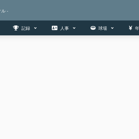
ル -
記録
人事
球場