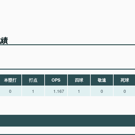
成績
本塁打
打点
OPS
四球
敬遠
死球
0
1
1.167
1
0
0