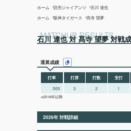
ホーム
読売ジャイアンツ
石川 達也
ホーム
阪神タイガース
髙寺 望夢
石川 達也 対 髙寺 望夢 対戦
通算成績
打率
打席
打数
安打
.500
3
2
1
※2016年以降
2026年 対戦詳細