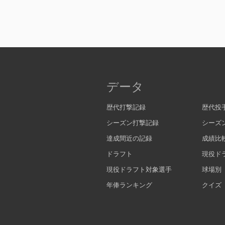
データ
歴代打撃記録
歴代投
シーズン打撃記録
シーズ
達成間近の記録
成績比
ドラフト
現役ド
現役ドラフト対象選手
球場別
年俸ランキング
クイズ