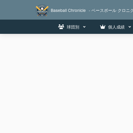
Baseball Chronicle
- ベースボール クロニク
球団別
個人成績