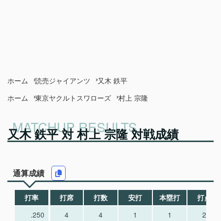
ホーム
読売ジャイアンツ
又木 鉄平
ホーム
東京ヤクルトスワローズ
村上 宗隆
又木 鉄平 対 村上 宗隆 対戦成績
通算成績
打率
打席
打数
安打
本塁打
打点
.250
4
4
1
1
2