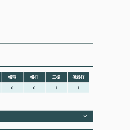
犠飛
犠打
三振
併殺打
0
0
1
1