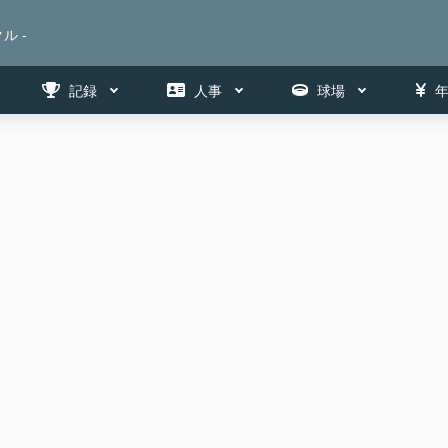
ル -
記録
人事
球場