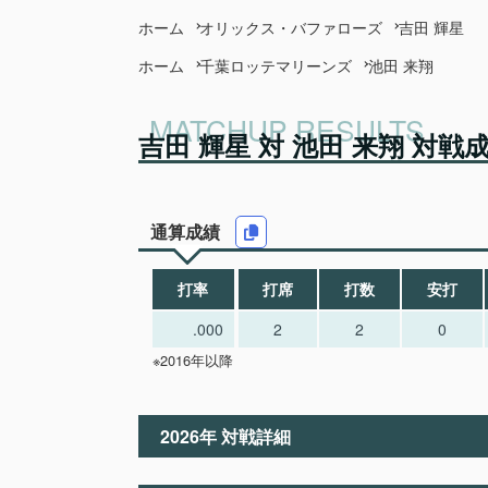
ホーム
オリックス・バファローズ
吉田 輝星
ホーム
千葉ロッテマリーンズ
池田 来翔
吉田 輝星 対 池田 来翔 対戦
通算成績
打率
打席
打数
安打
.000
2
2
0
※2016年以降
2026年 対戦詳細