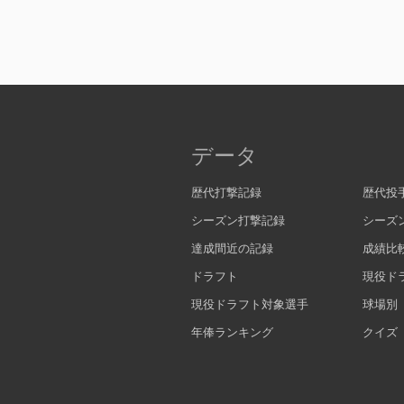
データ
歴代打撃記録
歴代投
シーズン打撃記録
シーズ
達成間近の記録
成績比
ドラフト
現役ド
現役ドラフト対象選手
球場別
年俸ランキング
クイズ