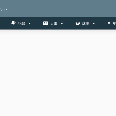
ル -
記録
人事
球場