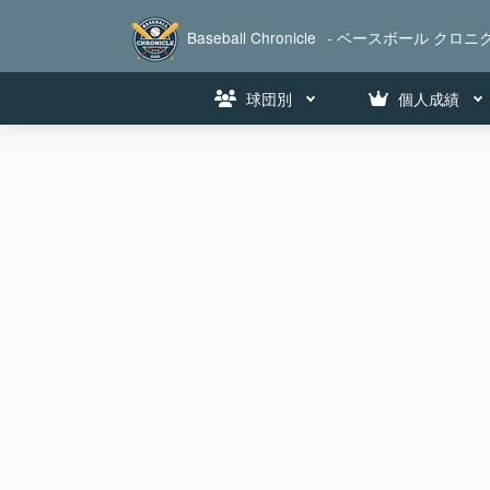
Baseball Chronicle
- ベースボール クロニク
球団別
個人成績