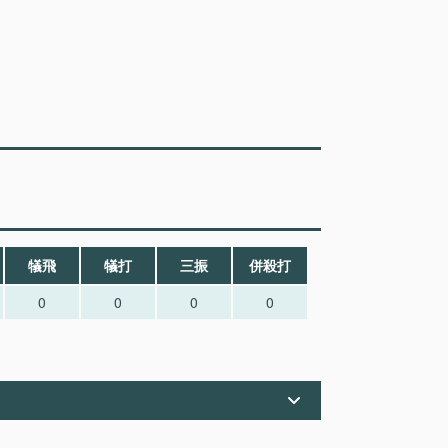
犠飛
犠打
三振
併殺打
0
0
0
0