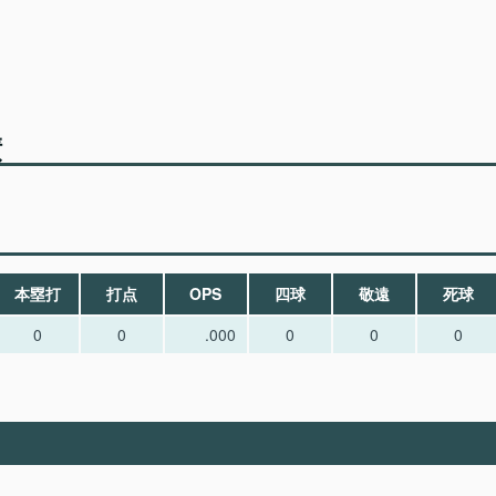
績
本塁打
打点
OPS
四球
敬遠
死球
0
0
.000
0
0
0