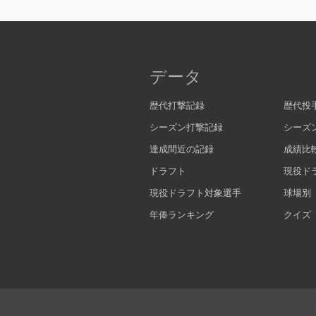
データ
歴代打撃記録
歴代投
シーズン打撃記録
シーズ
達成間近の記録
成績比
ドラフト
現役ド
現役ドラフト対象選手
球場別
年俸ランキング
クイズ