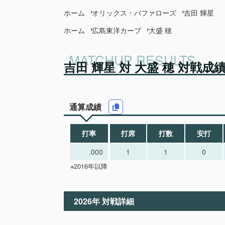
ホーム
オリックス・バファローズ
吉田 輝星
ホーム
広島東洋カープ
大盛 穂
吉田 輝星 対 大盛 穂 対戦成
通算成績
打率
打席
打数
安打
.000
1
1
0
※2016年以降
2026年 対戦詳細