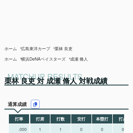
ホーム
広島東洋カープ
栗林 良吏
ホーム
横浜DeNAベイスターズ
成瀬 脩人
栗林 良吏 対 成瀬 脩人 対戦成績
通算成績
打率
打席
打数
安打
本塁打
打点
.000
1
1
0
0
0