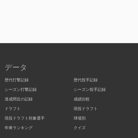
データ
歴代打撃記録
歴代投手記録
シーズン打撃記録
シーズン投手記録
達成間近の記録
成績比較
ドラフト
現役ドラフト
現役ドラフト対象選手
球場別
年俸ランキング
クイズ