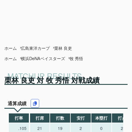
ホーム
広島東洋カープ
栗林 良吏
ホーム
横浜DeNAベイスターズ
牧 秀悟
栗林 良吏 対 牧 秀悟 対戦成績
通算成績
打率
打席
打数
安打
本塁打
打点
.105
21
19
2
0
2