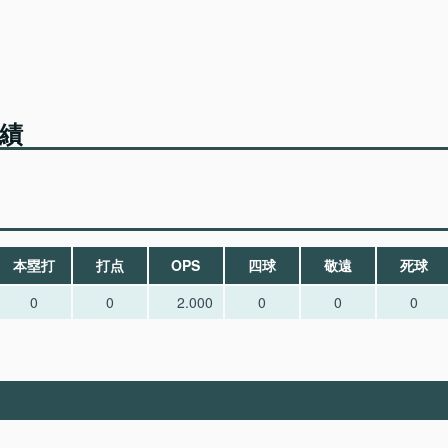
成績
本塁打
打点
OPS
四球
敬遠
死球
0
0
2.000
0
0
0