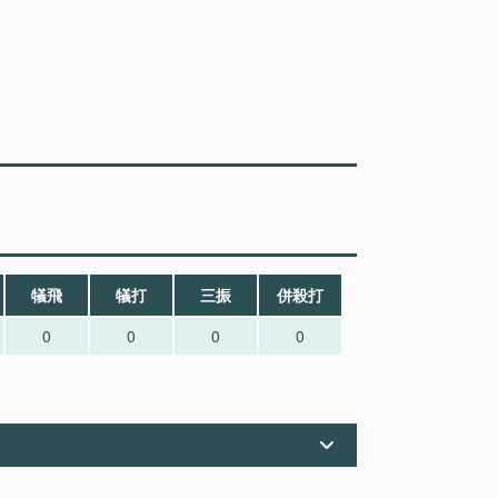
犠飛
犠打
三振
併殺打
0
0
0
0