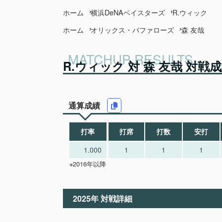
ホーム
横浜DeNAベイスターズ
R.ウィック
ホーム
オリックス・バファローズ
森 友哉
R.ウィック 対 森 友哉 対戦
通算成績
打率
打席
打数
安打
1.000
1
1
1
※2016年以降
2025年 対戦詳細