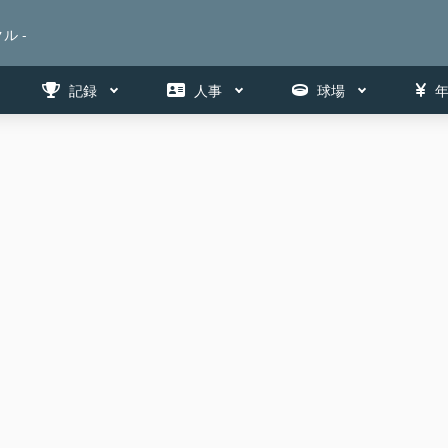
ル -
記録
人事
球場