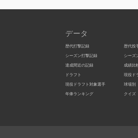
データ
歴代打撃記録
歴代投
シーズン打撃記録
シーズ
達成間近の記録
成績比
ドラフト
現役ド
現役ドラフト対象選手
球場別
年俸ランキング
クイズ