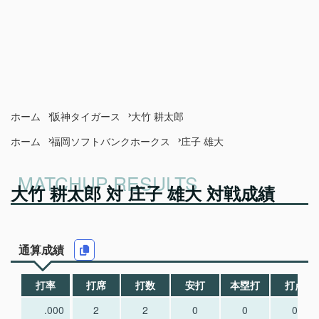
ホーム
阪神タイガース
大竹 耕太郎
ホーム
福岡ソフトバンクホークス
庄子 雄大
大竹 耕太郎 対 庄子 雄大 対戦成績
通算成績
打率
打席
打数
安打
本塁打
打点
.000
2
2
0
0
0