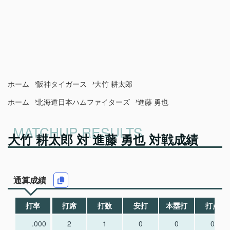
ホーム
阪神タイガース
大竹 耕太郎
ホーム
北海道日本ハムファイターズ
進藤 勇也
大竹 耕太郎 対 進藤 勇也 対戦成績
通算成績
打率
打席
打数
安打
本塁打
打点
.000
2
1
0
0
0