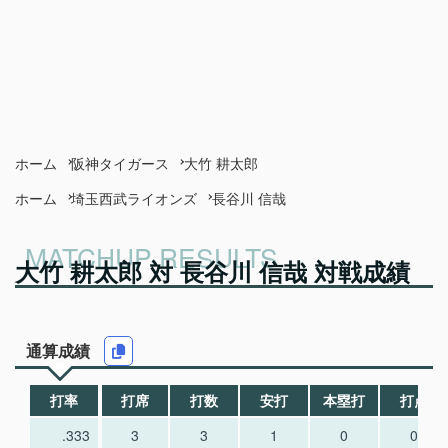
ホーム
阪神タイガース
大竹 耕太郎
ホーム
埼玉西武ライオンズ
長谷川 信哉
大竹 耕太郎 対 長谷川 信哉 対戦成績
通算成績
打率
打席
打数
安打
本塁打
打点
.333
3
3
1
0
0