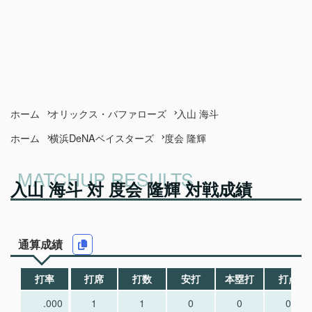
ホーム
オリックス・バファローズ
入山 海斗
ホーム
横浜DeNAベイスターズ
度会 隆輝
入山 海斗 対 度会 隆輝 対戦成績
通算成績
打率
打席
打数
安打
本塁打
打点
.000
1
1
0
0
0