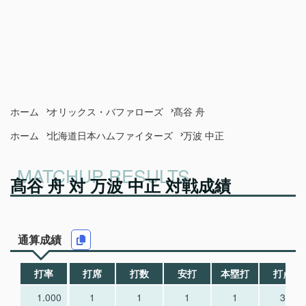
ホーム
オリックス・バファローズ
髙谷 舟
ホーム
北海道日本ハムファイターズ
万波 中正
髙谷 舟 対 万波 中正 対戦成績
通算成績
打率
打席
打数
安打
本塁打
打点
1.000
1
1
1
1
3