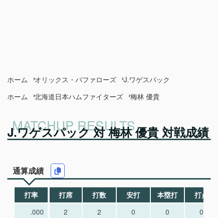
ホーム
オリックス・バファローズ
J.ワゲスパック
ホーム
北海道日本ハムファイターズ
梅林 優貴
J.ワゲスパック 対 梅林 優貴 対戦成績
通算成績
打率
打席
打数
安打
本塁打
打点
.000
2
2
0
0
0