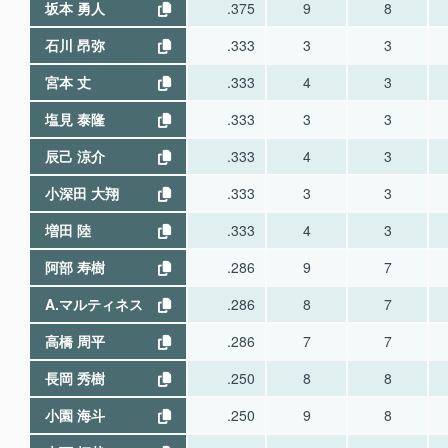
坂本 勇人
.375
9
8
石川 昂弥
.333
3
3
宮本 丈
.333
4
3
塩見 泰隆
.333
3
3
辰己 涼介
.333
4
3
小深田 大翔
.333
3
3
増田 陸
.333
4
3
阿部 寿樹
.286
9
7
A.マルティネス
.286
8
7
高橋 周平
.286
7
7
長岡 秀樹
.250
8
8
小園 海斗
.250
9
8