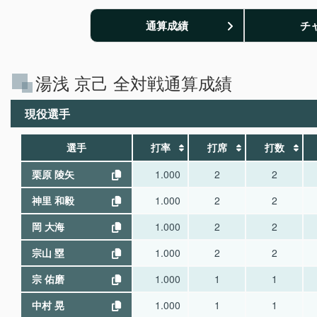
通算成績
チ
湯浅 京己 全対戦通算成績
現役選手
選手
打率
打席
打数
栗原 陵矢
1.000
2
2
神里 和毅
1.000
2
2
岡 大海
1.000
2
2
宗山 塁
1.000
2
2
宗 佑磨
1.000
1
1
中村 晃
1.000
1
1