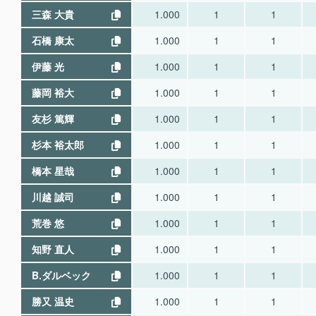
三森 大貴
1.000
1
1
石橋 康太
1.000
1
1
伊藤 光
1.000
1
1
藤岡 裕大
1.000
1
1
友杉 篤輝
1.000
1
1
杉本 裕太郎
1.000
1
1
橋本 星哉
1.000
1
1
川越 誠司
1.000
1
1
荒巻 悠
1.000
1
1
知野 直人
1.000
1
1
B.ダルベック
1.000
1
1
勝又 温史
1.000
1
1