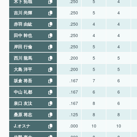
木下 拓哉
.250
5
4
吉川 尚輝
.250
5
4
赤羽 由紘
.250
4
4
田中 幹也
.250
4
4
岸田 行倫
.250
5
4
西川 龍馬
.200
5
5
大島 洋平
.200
5
5
坂倉 将吾
.167
7
6
中山 礼都
.167
6
6
泉口 友汰
.167
8
6
桑原 将志
.125
8
8
J.オスナ
.000
10
10