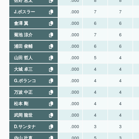
佐野 恵太
.000
8
8
J.ボスラー
.000
7
7
會澤 翼
.000
6
6
菊池 涼介
.000
7
6
浦田 俊輔
.000
6
6
山田 哲人
.000
5
4
大城 卓三
.000
4
4
G.ポランコ
.000
4
4
万波 中正
.000
4
4
松本 剛
.000
4
4
武岡 龍世
.000
4
4
D.サンタナ
.000
3
3
内山 壮真
.000
5
3