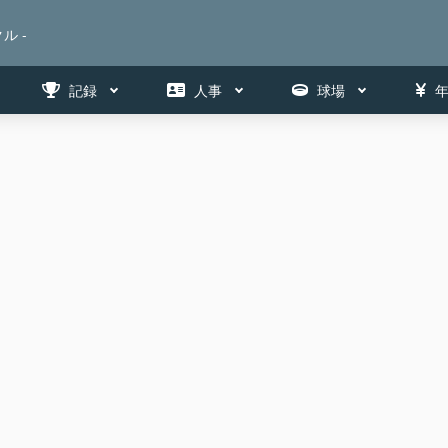
ル -
記録
人事
球場