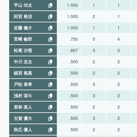
平山 功太
1.000
1
1
田宮 裕涼
1.000
2
1
近藤 健介
1.000
1
1
宮﨑 敏郎
.750
5
4
松尾 汐恩
.667
3
3
中川 圭太
.500
2
2
頓宮 裕真
.500
2
2
戸柱 恭孝
.500
3
2
浅村 栄斗
.500
3
2
若林 楽人
.500
2
2
古賀 優大
.500
3
2
秋広 優人
.500
2
2