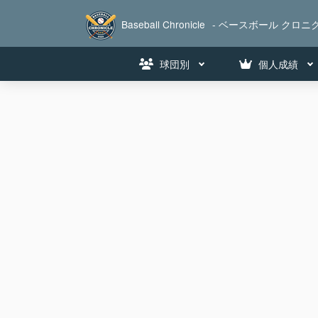
Baseball Chronicle
- ベースボール クロニク
球団別
個人成績