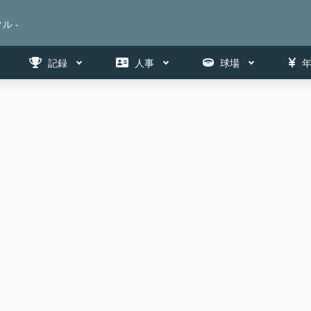
ル -
記録
人事
球場