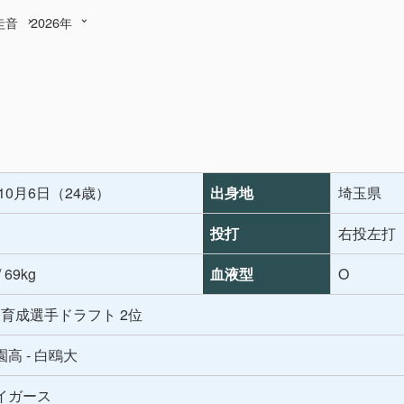
圭音
2026年
年10月6日（24歳）
出身地
埼玉県
投打
右投左打
/ 69kg
血液型
O
年 育成選手ドラフト 2位
高 - 白鴎大
イガース