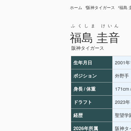
ホーム
阪神タイガース
福島 
ふくしま けいん
福島 圭音
阪神タイガース
生年月日
2001
ポジション
外野手
身長 / 体重
171cm 
ドラフト
2023
経歴
聖望学園
2026年所属
阪神タ