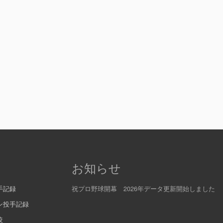
お知らせ
手記録
祝プロ野球開幕 2026年データ更新開始しました
ン投手記録
較