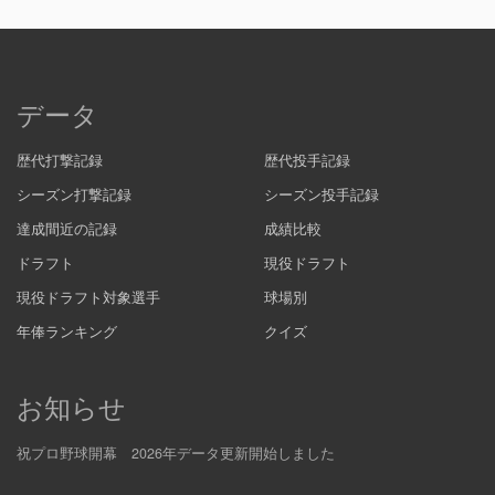
データ
歴代打撃記録
歴代投手記録
シーズン打撃記録
シーズン投手記録
達成間近の記録
成績比較
ドラフト
現役ドラフト
現役ドラフト対象選手
球場別
年俸ランキング
クイズ
お知らせ
祝プロ野球開幕 2026年データ更新開始しました