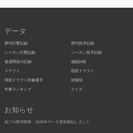
データ
歴代打撃記録
歴代投手記録
シーズン打撃記録
シーズン投手記録
達成間近の記録
成績比較
ドラフト
現役ドラフト
現役ドラフト対象選手
球場別
年俸ランキング
クイズ
お知らせ
祝プロ野球開幕 2026年データ更新開始しました