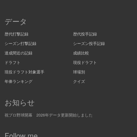
データ
歴代打撃記録
歴代投手記録
シーズン打撃記録
シーズン投手記録
達成間近の記録
成績比較
ドラフト
現役ドラフト
現役ドラフト対象選手
球場別
年俸ランキング
クイズ
お知らせ
祝プロ野球開幕 2026年データ更新開始しました
Follow me