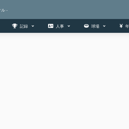
ル -
記録
人事
球場