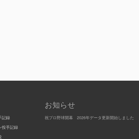
お知らせ
手記録
祝プロ野球開幕 2026年データ更新開始しました
ン投手記録
較