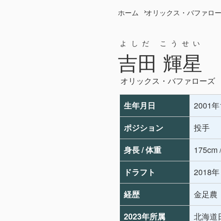
ホーム
オリックス・バファロ
よしだ こうせい
吉田 輝星
オリックス・バファローズ
生年月日
2001
ポジション
投手
身長 / 体重
175cm 
ドラフト
2018
経歴
金足農
2023年所属
北海道