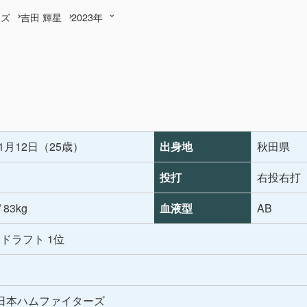
ーズ
吉田 輝星
2023年
年1月12日（25歳）
出身地
秋田県
投打
右投右打
/ 83kg
血液型
AB
年 ドラフト 1位
日本ハムファイターズ