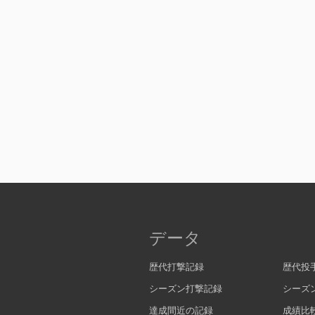
データ
歴代打撃記録
歴代投
シーズン打撃記録
シーズ
達成間近の記録
成績比