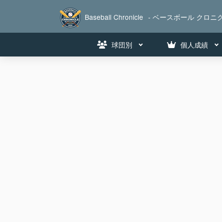
Baseball Chronicle
- ベースボール クロニク
球団別
個人成績