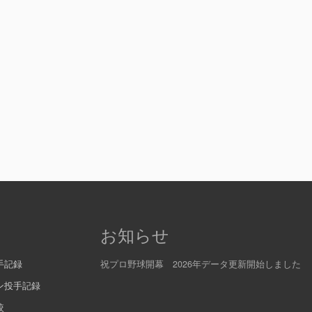
お知らせ
手記録
祝プロ野球開幕 2026年データ更新開始しました
ン投手記録
較