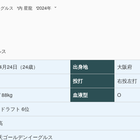
ーグルス
内 星龍
2024年
ルス
年4月24日（24歳）
出身地
大阪府
投打
右投左打
/ 88kg
血液型
O
年 ドラフト 6位
高
天ゴールデンイーグルス