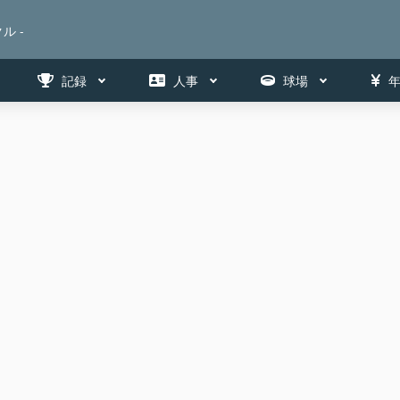
ル -
記録
人事
球場