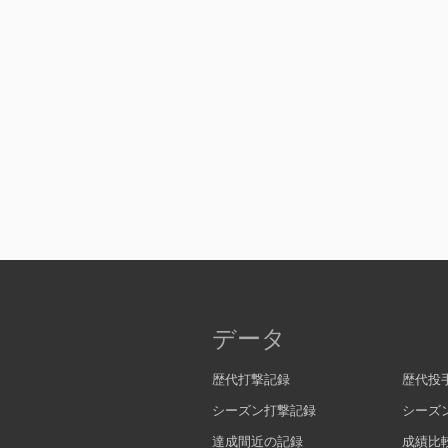
データ
歴代打撃記録
歴代投
シーズン打撃記録
シーズ
達成間近の記録
成績比