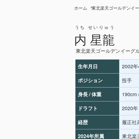
ホーム
東北楽天ゴールデンイ
うち せいりゅう
内 星龍
東北楽天ゴールデンイーグ
生年月日
2002
ポジション
投手
身長 / 体重
190cm 
ドラフト
2020
経歴
履正社
2024年所属
東北楽