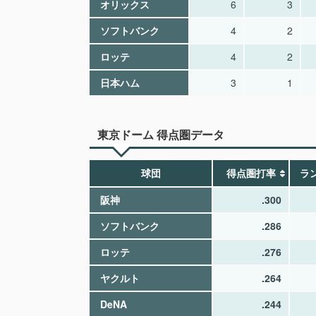
オリックス
6
3
ソフトバンク
4
2
ロッテ
4
2
日本ハム
3
1
東京ドーム 得点圏データ
球団
得点圏打率
ラ
阪神
.300
ソフトバンク
.286
ロッテ
.276
ヤクルト
.264
DeNA
.244