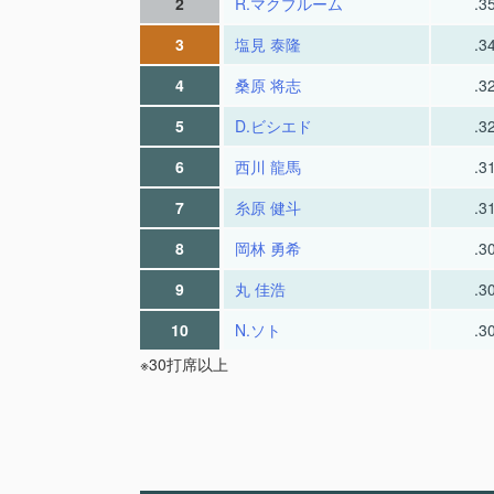
2
R.マクブルーム
.3
3
塩見 泰隆
.3
4
桑原 将志
.3
5
D.ビシエド
.3
6
西川 龍馬
.3
7
糸原 健斗
.3
8
岡林 勇希
.3
9
丸 佳浩
.3
10
N.ソト
.3
※30打席以上