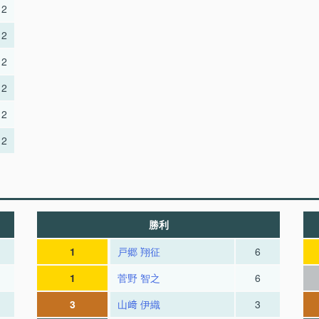
2
2
2
2
2
2
勝利
1
戸郷 翔征
6
1
菅野 智之
6
3
山﨑 伊織
3