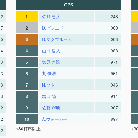
OPS
12
1
佐野 恵太
1.246
7
2
D.ビシエド
1.060
5
3
R.マクブルーム
1.008
4
4
山田 哲人
.988
3
5
塩見 泰隆
.971
3
6
丸 佳浩
.961
3
7
N.ソト
.946
3
8
増田 陸
.914
2
9
佐藤 輝明
.907
2
10
A.ウォーカー
.897
※30打席以上
※
2