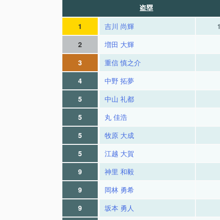
盗塁
1
吉川 尚輝
2
増田 大輝
3
重信 慎之介
4
中野 拓夢
5
中山 礼都
5
丸 佳浩
5
牧原 大成
5
江越 大賀
9
神里 和毅
9
岡林 勇希
9
坂本 勇人