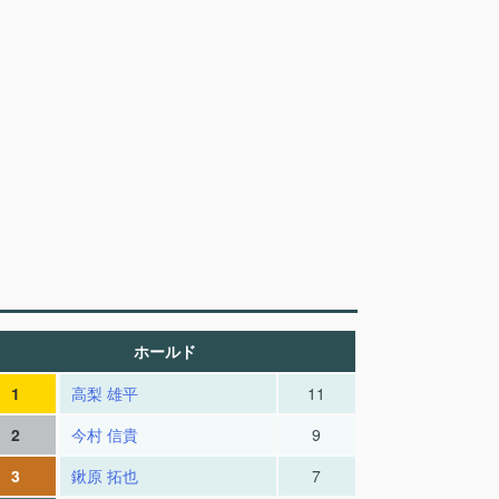
ホールド
1
高梨 雄平
11
2
今村 信貴
9
3
鍬原 拓也
7