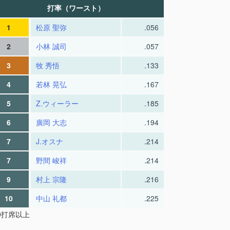
打率（ワースト）
1
松原 聖弥
.056
2
小林 誠司
.057
3
牧 秀悟
.133
4
若林 晃弘
.167
5
Z.ウィーラー
.185
6
廣岡 大志
.194
7
J.オスナ
.214
7
野間 峻祥
.214
9
村上 宗隆
.216
10
中山 礼都
.225
30打席以上