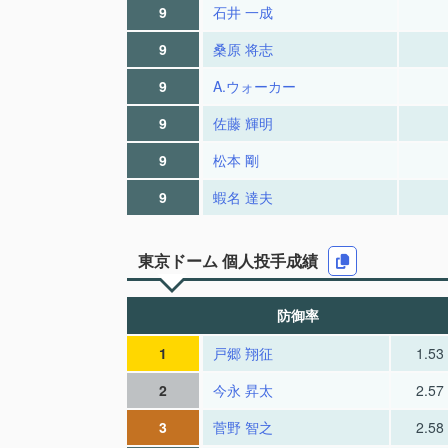
9
石井 一成
9
桑原 将志
9
A.ウォーカー
9
佐藤 輝明
9
松本 剛
9
蝦名 達夫
東京ドーム 個人投手成績
防御率
1
戸郷 翔征
1.53
2
今永 昇太
2.57
3
菅野 智之
2.58