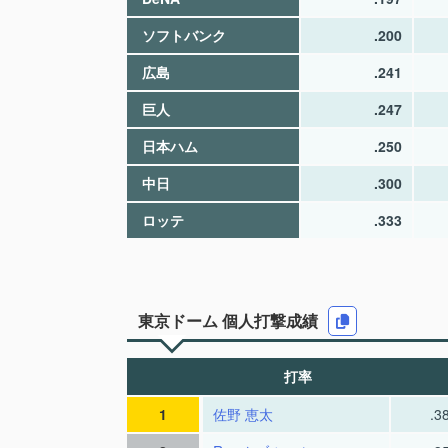
ソフトバンク
.200
広島
.241
巨人
.247
日本ハム
.250
中日
.300
ロッテ
.333
東京ドーム 個人打撃成績
打率
1
佐野 恵太
.3