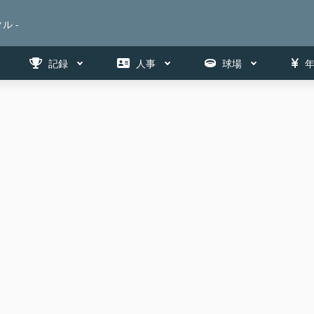
ル -
記録
人事
球場