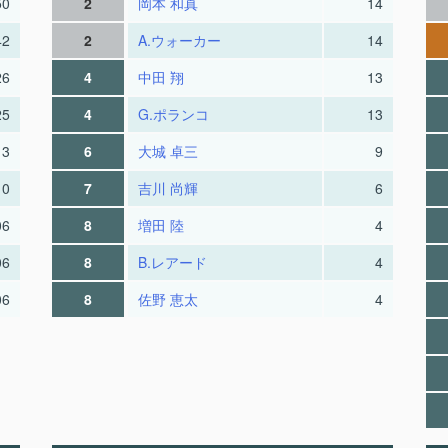
50
2
岡本 和真
14
42
2
A.ウォーカー
14
26
4
中田 翔
13
25
4
G.ポランコ
13
13
6
大城 卓三
9
10
7
吉川 尚輝
6
06
8
増田 陸
4
06
8
B.レアード
4
06
8
佐野 恵太
4