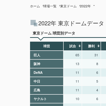
ホーム
球場一覧
東京ドーム
2022年
2022年 東京ドームデータ
東京ドーム 球団別データ
球団
試合
勝利
巨人
65
31
阪神
13
8
DeNA
11
6
中日
11
5
広島
11
4
ヤクルト
10
6