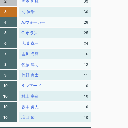
2
岡本 和真
33
3
丸 佳浩
30
4
A.ウォーカー
28
5
G.ポランコ
25
6
大城 卓三
24
7
吉川 尚輝
16
8
佐藤 輝明
12
9
佐野 恵太
11
10
B.レアード
10
10
村上 宗隆
10
10
坂本 勇人
10
10
増田 陸
10