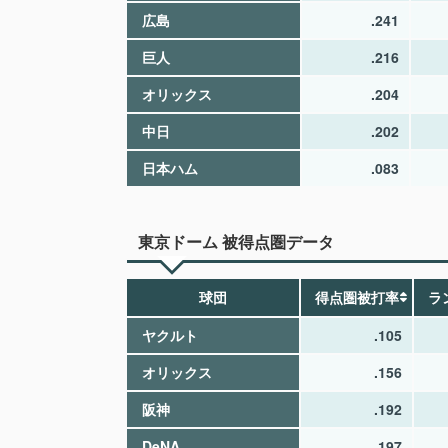
広島
.241
巨人
.216
オリックス
.204
中日
.202
日本ハム
.083
東京ドーム 被得点圏データ
球団
得点圏被打率
ラ
ヤクルト
.105
オリックス
.156
阪神
.192
DeNA
.197