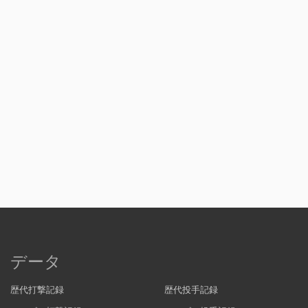
データ
歴代打撃記録
歴代投手記録